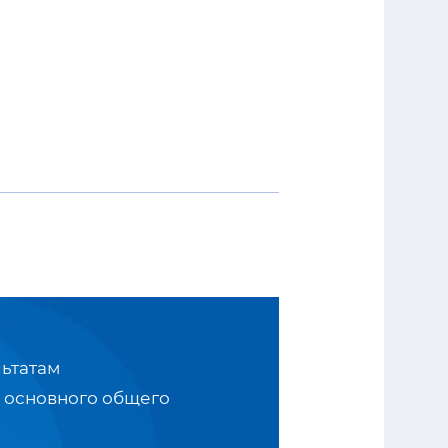
ьтатам
 основного общего