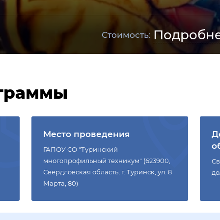
Подробн
Стоимость:
граммы
Место проведения
Д
о
ГАПОУ СО "Туринский
многопрофильный техникум" (623900,
Св
Свердловская область, г. Туринск, ул. 8
до
Марта, 80)