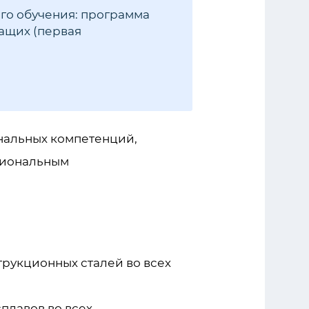
го обучения: программа
ащих (первая
нальных компетенций,
сиональным
трукционных сталей во всех
плавов во всех