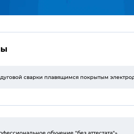
мы
й дуговой сварки плавящимся покрытым электро
фессиональное обучение "без аттестата"»