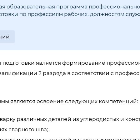
я образовательная программа профессионально
товки по профессиям рабочих, должностям служ
кий
 подготовки является формирование профессио
алификации 2 разряда в соответствии с профес
ммы является освоение
следующих компетенций:
варку различных деталей из углеродистых и конс
ях сварного шва;
варку различных деталей из цветных металлов и с