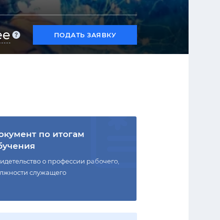
ее
ПОДАТЬ ЗАЯВКУ
окумент по итогам
бучения
идетельство о профессии рабочего,
лжности служащего