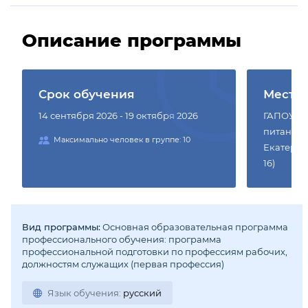
Описание программы
Срок обучения
Место
14 сентября 2026 - 19 октября 2026
ГАПОУ СО
питания и
Максимально человек в группе: 10
Екатерин
16)
Вид программы:
Основная образовательная программа
профессионального обучения: программа
профессиональной подготовки по профессиям рабочих,
должностям служащих (первая профессия)
Язык обучения:
русский