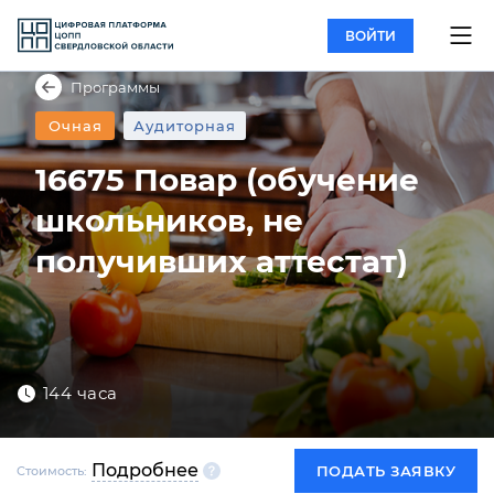
ВОЙТИ
Программы
Очная
Аудиторная
16675 Повар (обучение
школьников, не
получивших аттестат)
144 часа
Подробнее
ПОДАТЬ ЗАЯВКУ
Стоимость: