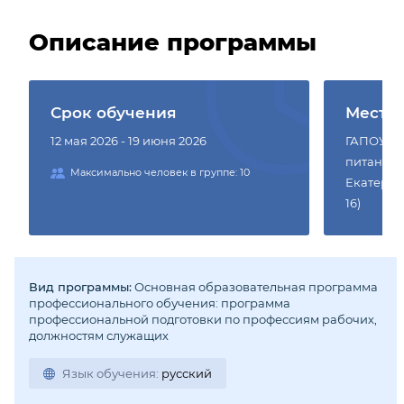
Описание программы
Срок обучения
Место
12 мая 2026 - 19 июня 2026
ГАПОУ СО
питания и
Максимально человек в группе: 10
Екатерин
16)
Вид программы:
Основная образовательная программа
профессионального обучения: программа
профессиональной подготовки по профессиям рабочих,
должностям служащих
Язык обучения:
русский