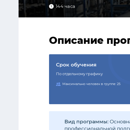
144 часа
Описание про
Срок обучения
По отдельному графику
Максимально человек в группе: 25
Вид программы:
Основна
профессиональной подго