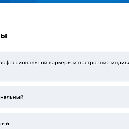
мы
 карьеры и построение индивидуального плана
ональный
ный