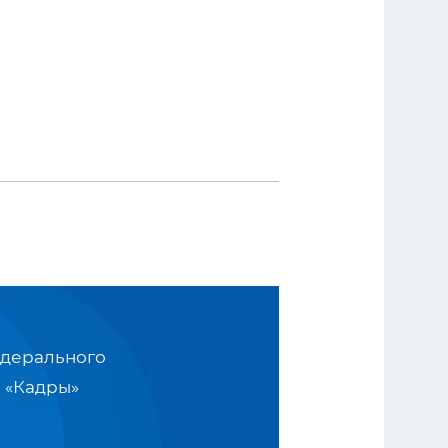
едерального
 «Кадры»