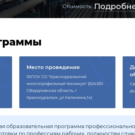
Подробн
Стоимость:
граммы
Место проведения
Д
о
ГАПОУ СО "Красноуральский
многопрофильный техникум" (624330
Св
СВердловская область, г
до
Красноуральск, ул Калинина,14)
я образовательная программа профессионально
товки по профессиям рабочих, должностям слу