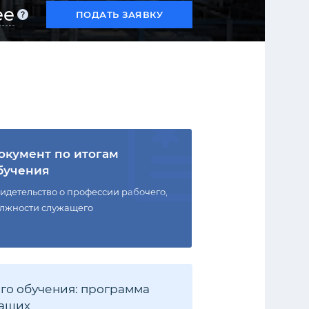
ее
ПОДАТЬ ЗАЯВКУ
окумент по итогам
бучения
идетельство о профессии рабочего,
лжности служащего
го обучения: программа
жащих