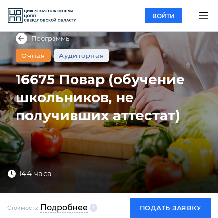
ВОЙТИ
Программы
Очная
Аудиторная
16675 Повар (обучение
школьников, не
получивших аттестат)
144 часа
Подробнее
ПОДАТЬ ЗАЯВКУ
Стоимость: