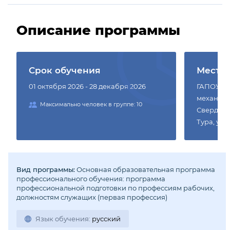
Описание программы
Срок обучения
Место
01 октября 2026 - 28 декабря 2026
ГАПОУ СО
механиче
Максимально человек в группе: 10
Свердловс
Тура, ул. 
Вид программы:
Основная образовательная программа
профессионального обучения: программа
профессиональной подготовки по профессиям рабочих,
должностям служащих (первая профессия)
Язык обучения:
русский