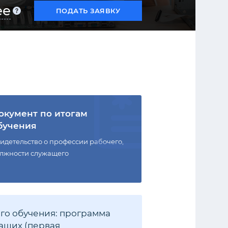
ее
ПОДАТЬ ЗАЯВКУ
окумент по итогам
бучения
идетельство о профессии рабочего,
лжности служащего
го обучения: программа
ащих (первая