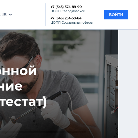
+7 (343) 374-89-90
ЦОПП Свердловской
EЩЕ
ВОЙТИ
›
+7 (343) 254-58-64
ЦОПП Социальная сфера
онной
ние
тестат)