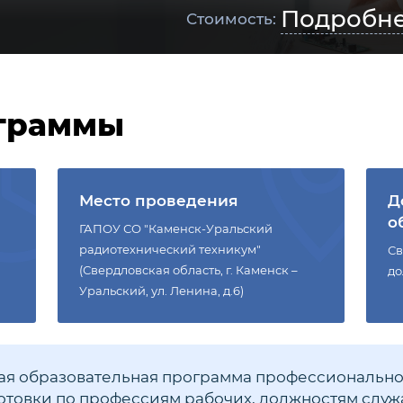
Подробн
Стоимость:
граммы
Место проведения
Д
о
ГАПОУ СО "Каменск-Уральский
радиотехнический техникум"
Св
(Свердловская область, г. Каменск –
до
Уральский, ул. Ленина, д.6)
я образовательная программа профессионально
товки по профессиям рабочих, должностям служ