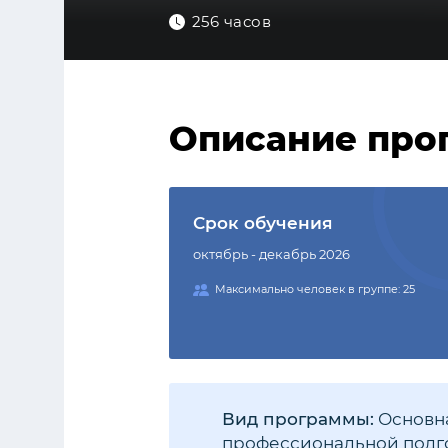
256 часов
Описание про
Срок обучения
октябрь - декабрь 2026
Максимально человек в группе: 25
Вид программы:
Основна
профессиональной подго