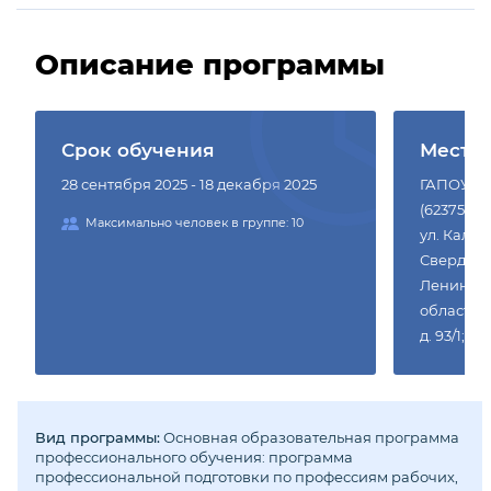
Описание программы
Срок обучения
Место
28 сентября 2025 - 18 декабря 2025
ГАПОУ СО
(623750 С
Максимально человек в группе: 10
ул. Калини
Свердловс
Ленина, д
область, г.
д. 93/1; )
Вид программы:
Основная образовательная программа
профессионального обучения: программа
профессиональной подготовки по профессиям рабочих,