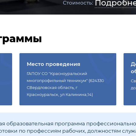
Подробн
Стоимость:
граммы
Место проведения
Д
о
ГАПОУ СО "Красноуральский
многопрофильный техникум" (624330
Св
СВердловская область, г
до
Красноуральск, ул Калинина,14)
я образовательная программа профессионально
товки по профессиям рабочих, должностям слу