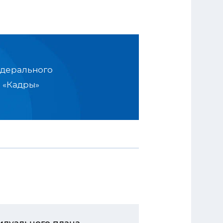
едерального
 «Кадры»