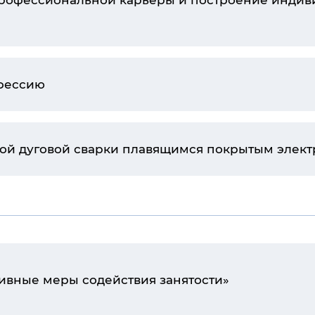
профессиональной карьеры и построение индив
офессию
ной дуговой сварки плавящимся покрытым элек
ивные меры содействия занятости»