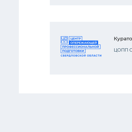
Курат
ЦОПП С