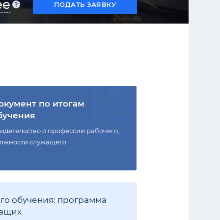
ее
ПОДАТЬ ЗАЯВКУ
окумент по итогам
бучения
идетельство о профессии рабочего,
лжности служащего
го обучения: программа
жащих