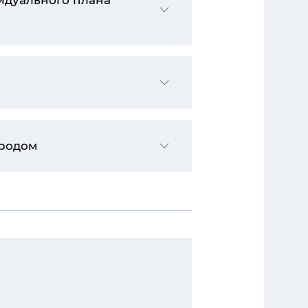
идуального плана
тродом