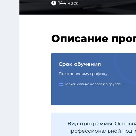
144 часа
Описание про
Срок обучения
По отдельному графику
Максимально человек в группе: 5
Вид программы:
Основна
профессиональной подго