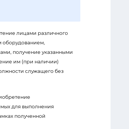
тение лицами различного
м оборудованием,
ами, получение указанными
ение им (при наличии)
должности служащего без
риобретение
имых для выполнения
амках полученной