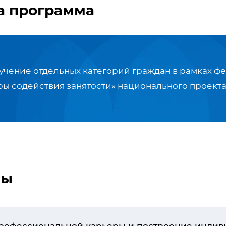
а программа
чение отдельных категорий граждан в рамках ф
ры содействия занятости» национального проекта
мы