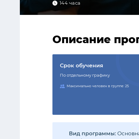
144 часа
Описание про
Срок обучения
По отдельному графику
Максимально человек в группе: 25
Вид программы:
Основна