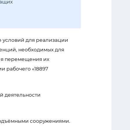
жащих
е условий для реализации
енций, необходимых для
ля перемещения их
и рабочего «18897
й деятельности
подъёмными сооружениями.