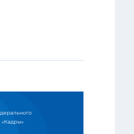
едерального
 «Кадры»