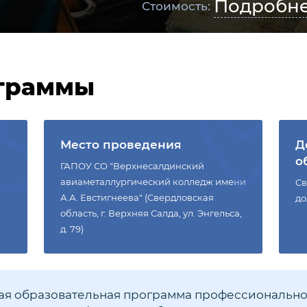
Подробн
Стоимость:
граммы
Место проведения
Д
о
ГАПОУ СО "Верхнесалдинский
авиаметаллургический колледж имени
Св
А.А. Евстигнеева" (Свердловская
до
область, г. Верхняя Салда, ул. Энгельса,
д. 79)
я образовательная программа профессионально