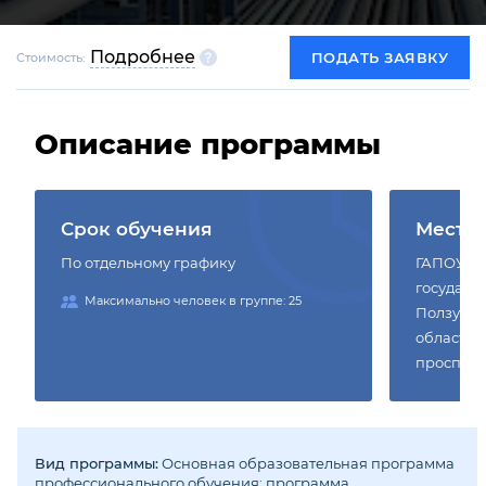
Подробнее
ПОДАТЬ ЗАЯВКУ
Стоимость:
Описание программы
Срок обучения
Место
По отдельному графику
ГАПОУ СО
государс
Максимально человек в группе: 25
Ползунов
область, 
проспект
Вид программы:
Основная образовательная программа
профессионального обучения: программа