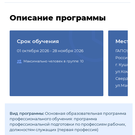
Описание программы
Срок обучения
Место
01 октября 2026 - 28 ноября 2026
ГАПОУ СО 
Россия, 6
Максимально человек в группе: 10
г. Кушва,
ул.Коммун
Свердловс
ул.Маяковс
Вид программы:
Основная образовательная программа
профессионального обучения: программа
профессиональной подготовки по профессиям рабочих,
должностям служащих (первая профессия)