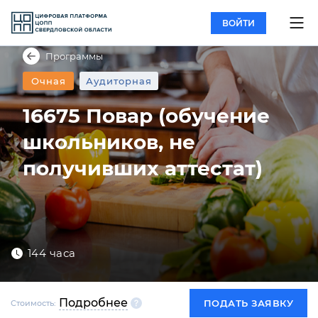
ВОЙТИ
Программы
Очная
Аудиторная
16675 Повар (обучение
школьников, не
получивших аттестат)
144 часа
Подробнее
ПОДАТЬ ЗАЯВКУ
Стоимость: